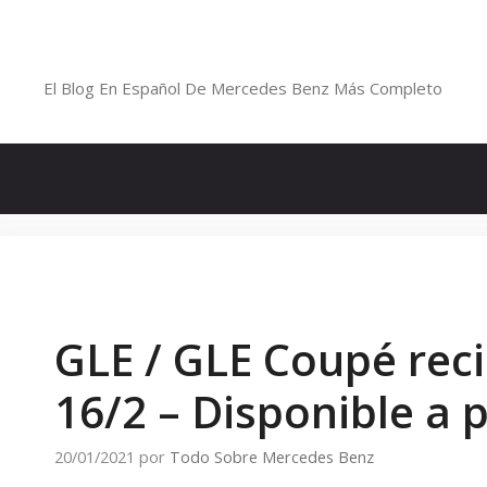
Saltar
al
Blog De Mercedes-Benz En Españ
contenido
El Blog En Español De Mercedes Benz Más Completo
GLE / GLE Coupé reci
16/2 – Disponible a p
20/01/2021
por
Todo Sobre Mercedes Benz