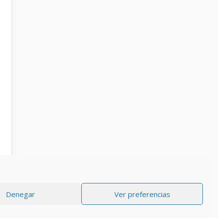
Denegar
Ver preferencias
RIVACIDAD
Aviso Legal
Política de cookies (UE)
Contacto