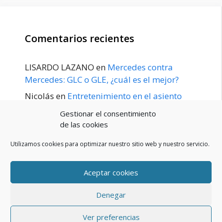
Comentarios recientes
LISARDO LAZANO
en
Mercedes contra
Mercedes: GLC o GLE, ¿cuál es el mejor?
Nicolás
en
Entretenimiento en el asiento
trasero para el GLE / GLS disponible a
Gestionar el consentimiento
principios de 2020
de las cookies
Utilizamos cookies para optimizar nuestro sitio web y nuestro servicio.
Aceptar cookies
POLÍTICA DE PRIVACIDAD
Aviso Legal
Denegar
Política de cookies (UE)
Contacto
© 2026 Blog De Mercedes-Benz En Español
• Creado con
Ver preferencias