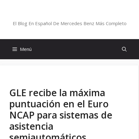
Saltar
al
Blog De Mercedes-Benz En Español
contenido
El Blog En Español De Mercedes Benz Más Completo
Menú
GLE recibe la máxima
puntuación en el Euro
NCAP para sistemas de
asistencia
semiautomáticos