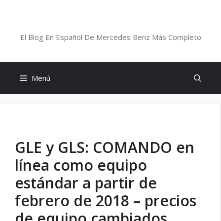
Saltar
al
Blog De Mercedes-Benz En Español
contenido
El Blog En Español De Mercedes Benz Más Completo
Menú
GLE y GLS: COMANDO en
línea como equipo
estándar a partir de
febrero de 2018 – precios
de equipo cambiados