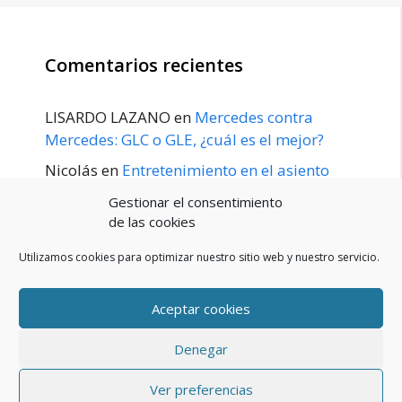
Comentarios recientes
LISARDO LAZANO
en
Mercedes contra
Mercedes: GLC o GLE, ¿cuál es el mejor?
Nicolás
en
Entretenimiento en el asiento
trasero para el GLE / GLS disponible a
Gestionar el consentimiento
principios de 2020
de las cookies
Utilizamos cookies para optimizar nuestro sitio web y nuestro servicio.
Aceptar cookies
POLÍTICA DE PRIVACIDAD
Aviso Legal
Denegar
Política de cookies (UE)
Contacto
© 2026 Blog De Mercedes-Benz En Español
• Creado con
Ver preferencias