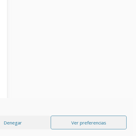
Denegar
Ver preferencias
RIVACIDAD
Aviso Legal
Política de cookies (UE)
Contacto