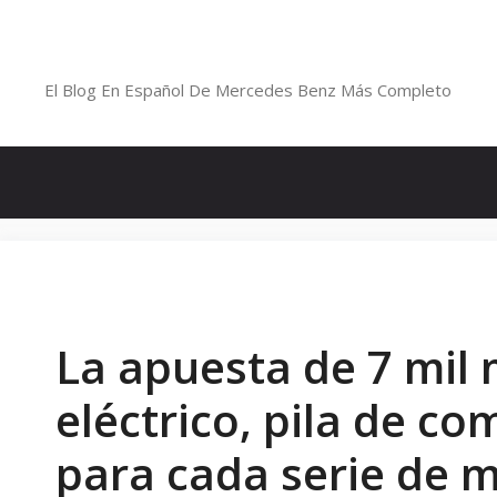
Saltar
al
Blog De Mercedes-Benz En Españ
contenido
El Blog En Español De Mercedes Benz Más Completo
La apuesta de 7 mil 
eléctrico, pila de co
para cada serie de 