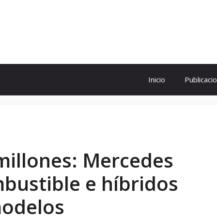
ol
Inicio
Publicaci
millones: Mercedes
mbustible e híbridos
modelos