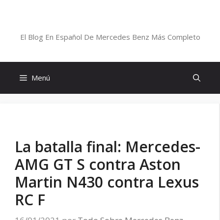
Saltar
al
Blog De Mercedes-Benz En Español
contenido
El Blog En Español De Mercedes Benz Más Completo
Menú
La batalla final: Mercedes-
AMG GT S contra Aston
Martin N430 contra Lexus
RC F