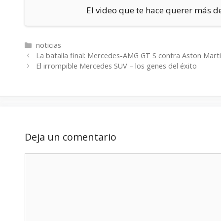
El video que te hace querer más 
Categorías
noticias
La batalla final: Mercedes-AMG GT S contra Aston Mart
El irrompible Mercedes SUV – los genes del éxito
Deja un comentario
Comentario