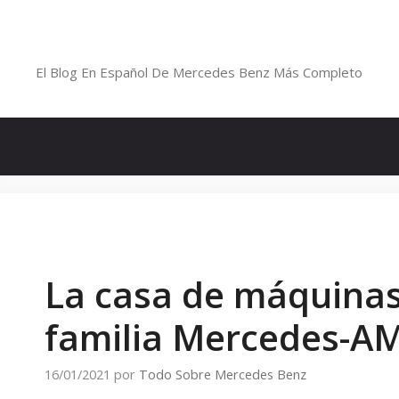
Saltar
al
Blog De Mercedes-Benz En Españ
contenido
El Blog En Español De Mercedes Benz Más Completo
La casa de máquinas 
familia Mercedes-A
16/01/2021
por
Todo Sobre Mercedes Benz