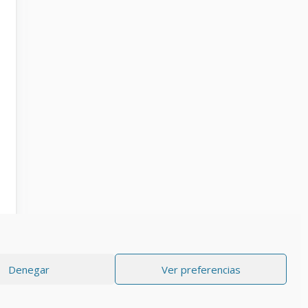
Denegar
Ver preferencias
RIVACIDAD
Aviso Legal
Política de cookies (UE)
Contacto