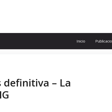
ol
Inicio
Publicaci
definitiva – La
MG