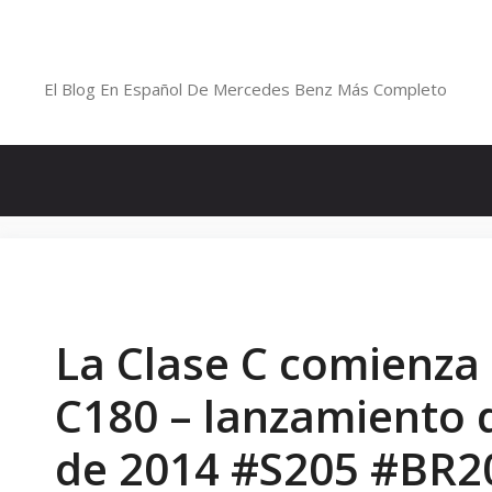
Saltar
al
Blog De Mercedes-Benz En Españ
contenido
El Blog En Español De Mercedes Benz Más Completo
La Clase C comienza
C180 – lanzamiento d
de 2014 #S205 #BR2