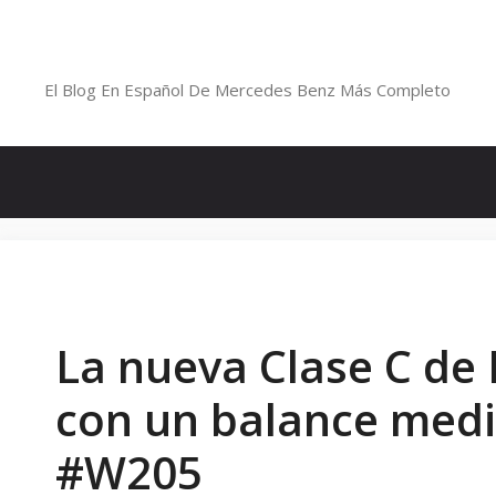
Saltar
al
Blog De Mercedes-Benz En Españ
contenido
El Blog En Español De Mercedes Benz Más Completo
La nueva Clase C de 
con un balance med
#W205