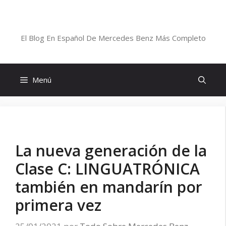
Saltar
al
Blog De Mercedes-Benz En Español
contenido
El Blog En Español De Mercedes Benz Más Completo
Menú
La nueva generación de la
Clase C: LINGUATRÓNICA
también en mandarín por
primera vez