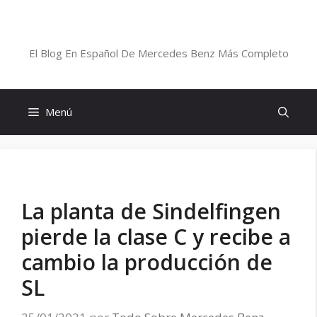
Saltar
al
Blog De Mercedes-Benz En Español
contenido
El Blog En Español De Mercedes Benz Más Completo
Menú
La planta de Sindelfingen
pierde la clase C y recibe a
cambio la producción de
SL