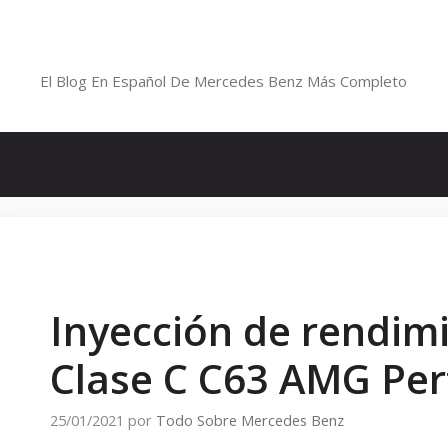
Saltar
al
Blog De Mercedes-Benz En Españ
contenido
El Blog En Español De Mercedes Benz Más Completo
Inyección de rendim
Clase C C63 AMG Per
25/01/2021
por
Todo Sobre Mercedes Benz