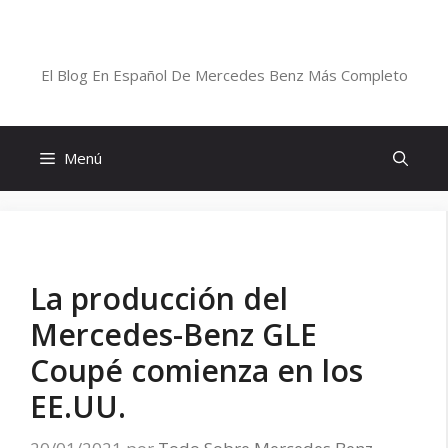
Saltar
al
Blog De Mercedes-Benz En Español
contenido
El Blog En Español De Mercedes Benz Más Completo
Menú
La producción del
Mercedes-Benz GLE
Coupé comienza en los
EE.UU.