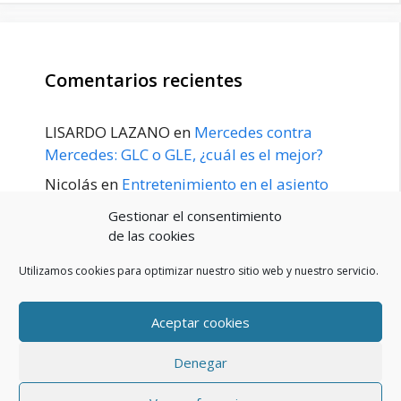
Comentarios recientes
LISARDO LAZANO
en
Mercedes contra
Mercedes: GLC o GLE, ¿cuál es el mejor?
Nicolás
en
Entretenimiento en el asiento
trasero para el GLE / GLS disponible a
Gestionar el consentimiento
principios de 2020
de las cookies
Utilizamos cookies para optimizar nuestro sitio web y nuestro servicio.
Aceptar cookies
POLÍTICA DE PRIVACIDAD
Aviso Legal
Denegar
Política de cookies (UE)
Contacto
© 2026 Blog De Mercedes-Benz En Español
• Creado con