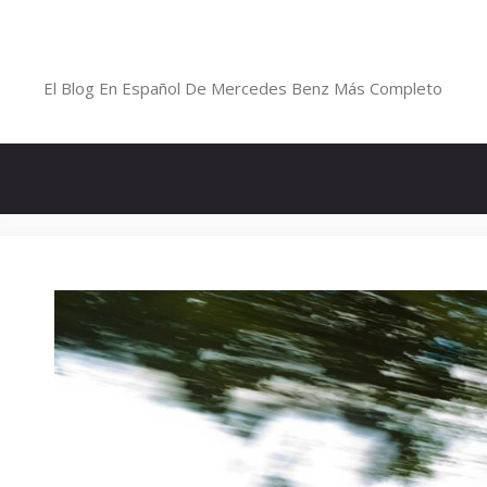
Saltar
al
Blog De Mercedes-Benz En Españ
contenido
El Blog En Español De Mercedes Benz Más Completo