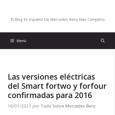
Saltar
al
Blog De Mercedes-Benz En Español
contenido
El Blog En Español De Mercedes Benz Más Completo
Menú
Las versiones eléctricas
del Smart fortwo y forfour
confirmadas para 2016
16/01/2021
por
Todo Sobre Mercedes Benz