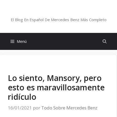
Saltar
al
Blog De Mercedes-Benz En Español
contenido
El Blog En Español De Mercedes Benz Más Completo
Menú
Lo siento, Mansory, pero
esto es maravillosamente
ridículo
16/01/2021
por
Todo Sobre Mercedes Benz