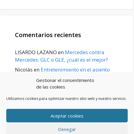
Comentarios recientes
LISARDO LAZANO
en
Mercedes contra
Mercedes: GLC o GLE, ¿cuál es el mejor?
Nicolás
en
Entretenimiento en el asiento
trasero para el GLE / GLS disponible a
Gestionar el consentimiento
principios de 2020
de las cookies
Utilizamos cookies para optimizar nuestro sitio web y nuestro servicio.
Aceptar cookies
POLÍTICA DE PRIVACIDAD
Aviso Legal
Denegar
Política de cookies (UE)
Contacto