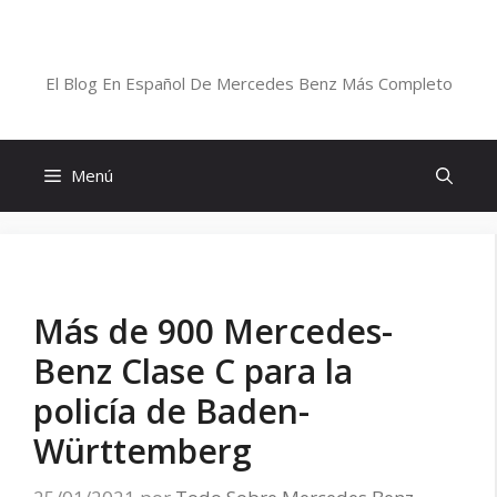
Saltar
al
Blog De Mercedes-Benz En Español
contenido
El Blog En Español De Mercedes Benz Más Completo
Menú
Más de 900 Mercedes-
Benz Clase C para la
policía de Baden-
Württemberg