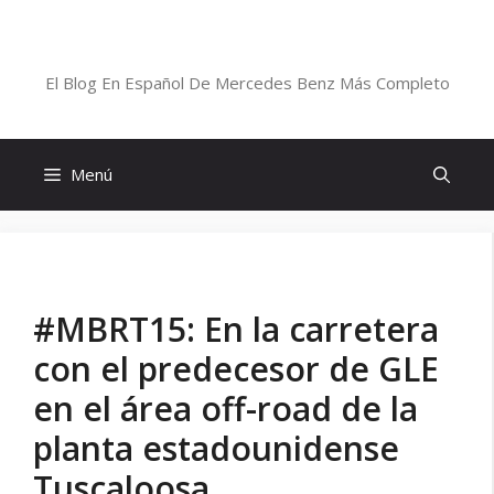
Saltar
al
Blog De Mercedes-Benz En Español
contenido
El Blog En Español De Mercedes Benz Más Completo
Menú
#MBRT15: En la carretera
con el predecesor de GLE
en el área off-road de la
planta estadounidense
Tuscaloosa