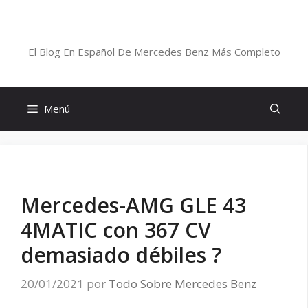
Saltar
al
Blog De Mercedes-Benz En Español
contenido
El Blog En Español De Mercedes Benz Más Completo
Menú
Mercedes-AMG GLE 43
4MATIC con 367 CV
demasiado débiles ?
20/01/2021
por
Todo Sobre Mercedes Benz