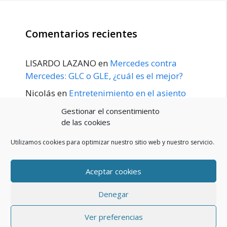
Comentarios recientes
LISARDO LAZANO
en
Mercedes contra
Mercedes: GLC o GLE, ¿cuál es el mejor?
Nicolás
en
Entretenimiento en el asiento
trasero para el GLE / GLS disponible a
Gestionar el consentimiento
principios de 2020
de las cookies
Utilizamos cookies para optimizar nuestro sitio web y nuestro servicio.
Aceptar cookies
POLÍTICA DE PRIVACIDAD
Aviso Legal
Denegar
Política de cookies (UE)
Contacto
© 2026 Blog De Mercedes-Benz En Español
• Creado con
Ver preferencias
GeneratePress