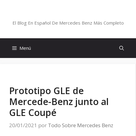
Saltar
al
Blog De Mercedes-Benz En Español
contenido
El Blog En Español De Mercedes Benz Más Completo
Menú
Prototipo GLE de
Mercede-Benz junto al
GLE Coupé
20/01/2021
por
Todo Sobre Mercedes Benz