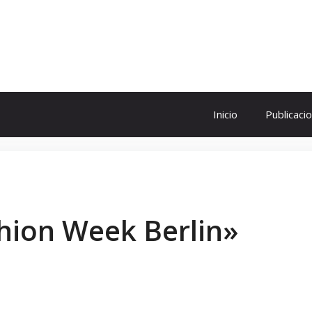
ol
Inicio
Publicaci
hion Week Berlin»