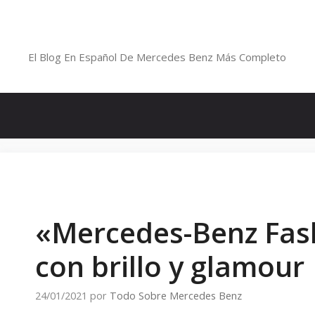
Saltar
al
Blog De Mercedes-Benz En Españ
contenido
El Blog En Español De Mercedes Benz Más Completo
«Mercedes-Benz Fas
con brillo y glamour
24/01/2021
por
Todo Sobre Mercedes Benz