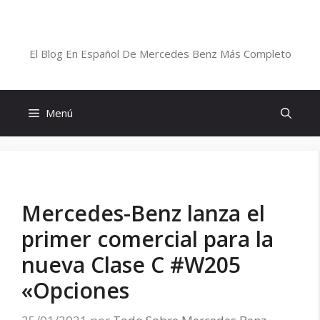
Saltar
al
Blog De Mercedes-Benz En Español
contenido
El Blog En Español De Mercedes Benz Más Completo
Menú
Mercedes-Benz lanza el
primer comercial para la
nueva Clase C #W205
«Opciones