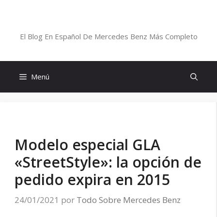
Saltar
al
Blog De Mercedes-Benz En Español
contenido
El Blog En Español De Mercedes Benz Más Completo
Menú
Modelo especial GLA
«StreetStyle»: la opción de
pedido expira en 2015
24/01/2021
por
Todo Sobre Mercedes Benz