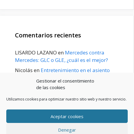
Comentarios recientes
LISARDO LAZANO
en
Mercedes contra
Mercedes: GLC o GLE, ¿cuál es el mejor?
Nicolás
en
Entretenimiento en el asiento
trasero para el GLE / GLS disponible a
Gestionar el consentimiento
principios de 2020
de las cookies
Utilizamos cookies para optimizar nuestro sitio web y nuestro servicio.
Aceptar cookies
POLÍTICA DE PRIVACIDAD
Aviso Legal
Denegar
Política de cookies (UE)
Contacto