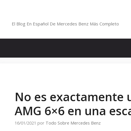
Saltar
al
Blog De Mercedes-Benz En Españ
contenido
El Blog En Español De Mercedes Benz Más Completo
No es exactamente u
AMG 6×6 en una esca
16/01/2021
por
Todo Sobre Mercedes Benz