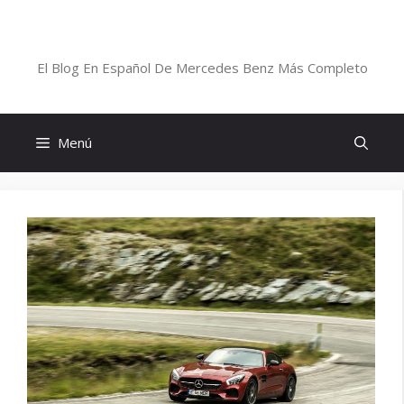
Saltar
al
Blog De Mercedes-Benz En Español
contenido
El Blog En Español De Mercedes Benz Más Completo
Menú