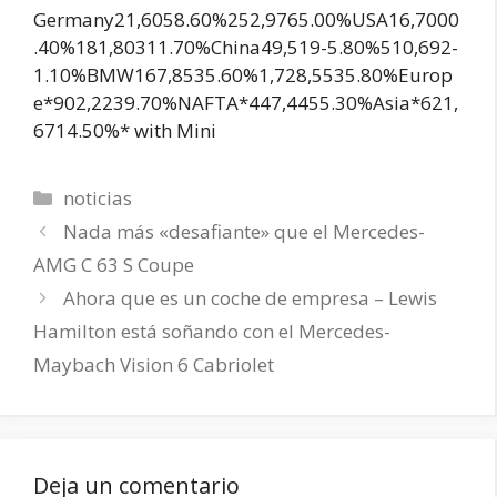
Germany21,6058.60%252,9765.00%USA16,7000
.40%181,80311.70%China49,519-5.80%510,692-
1.10%BMW167,8535.60%1,728,5535.80%Europ
e*902,2239.70%NAFTA*447,4455.30%Asia*621,
6714.50%* with Mini
Categorías
noticias
Nada más «desafiante» que el Mercedes-
AMG C 63 S Coupe
Ahora que es un coche de empresa – Lewis
Hamilton está soñando con el Mercedes-
Maybach Vision 6 Cabriolet
Deja un comentario