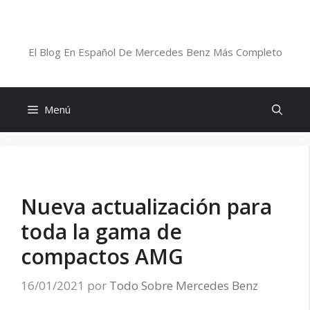
Saltar
al
Blog De Mercedes-Benz En Español
contenido
El Blog En Español De Mercedes Benz Más Completo
Menú
Nueva actualización para
toda la gama de
compactos AMG
16/01/2021
por
Todo Sobre Mercedes Benz