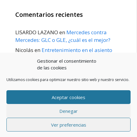
Comentarios recientes
LISARDO LAZANO
en
Mercedes contra
Mercedes: GLC o GLE, ¿cuál es el mejor?
Nicolás
en
Entretenimiento en el asiento
trasero para el GLE / GLS disponible a
Gestionar el consentimiento
principios de 2020
de las cookies
Utilizamos cookies para optimizar nuestro sitio web y nuestro servicio.
Aceptar cookies
POLÍTICA DE PRIVACIDAD
Aviso Legal
Denegar
Política de cookies (UE)
Contacto
© 2026 Blog De Mercedes-Benz En Español
• Creado con
Ver preferencias
GeneratePress