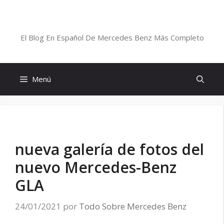
Saltar
al
Blog De Mercedes-Benz En Español
contenido
El Blog En Español De Mercedes Benz Más Completo
Menú
nueva galería de fotos del
nuevo Mercedes-Benz
GLA
24/01/2021
por
Todo Sobre Mercedes Benz