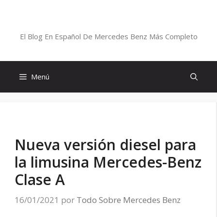
Saltar
al
Blog De Mercedes-Benz En Español
contenido
El Blog En Español De Mercedes Benz Más Completo
Menú
Nueva versión diesel para
la limusina Mercedes-Benz
Clase A
16/01/2021
por
Todo Sobre Mercedes Benz