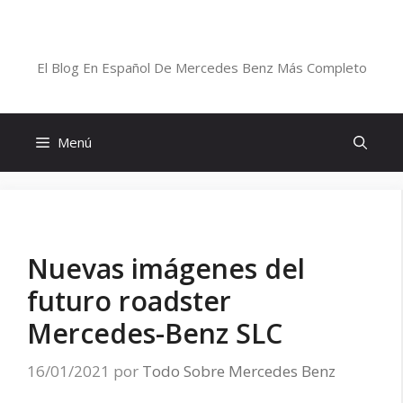
Saltar
al
Blog De Mercedes-Benz En Español
contenido
El Blog En Español De Mercedes Benz Más Completo
Menú
Nuevas imágenes del
futuro roadster
Mercedes-Benz SLC
16/01/2021
por
Todo Sobre Mercedes Benz