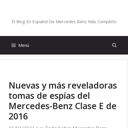
Saltar
al
Blog De Mercedes-Benz En Español
contenido
El Blog En Español De Mercedes Benz Más Completo
Menú
Nuevas y más reveladoras
tomas de espías del
Mercedes-Benz Clase E de
2016