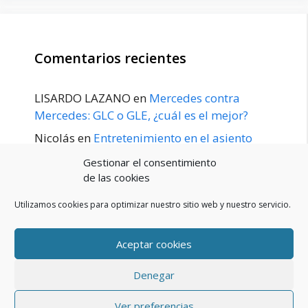
Comentarios recientes
LISARDO LAZANO
en
Mercedes contra
Mercedes: GLC o GLE, ¿cuál es el mejor?
Nicolás
en
Entretenimiento en el asiento
trasero para el GLE / GLS disponible a
Gestionar el consentimiento
principios de 2020
de las cookies
Utilizamos cookies para optimizar nuestro sitio web y nuestro servicio.
Aceptar cookies
POLÍTICA DE PRIVACIDAD
Aviso Legal
Denegar
Política de cookies (UE)
Contacto
© 2026 Blog De Mercedes-Benz En Español
• Creado con
Ver preferencias