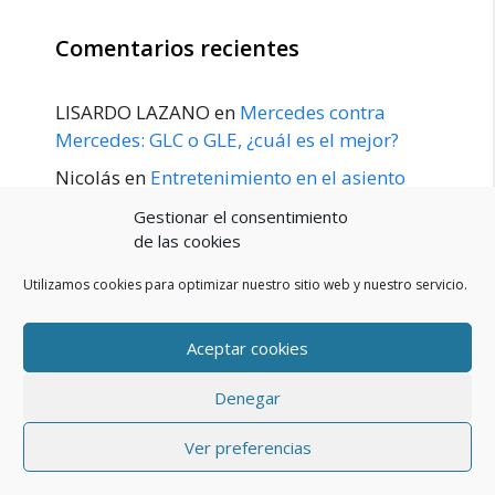
Comentarios recientes
LISARDO LAZANO
en
Mercedes contra
Mercedes: GLC o GLE, ¿cuál es el mejor?
Nicolás
en
Entretenimiento en el asiento
trasero para el GLE / GLS disponible a
Gestionar el consentimiento
principios de 2020
de las cookies
Utilizamos cookies para optimizar nuestro sitio web y nuestro servicio.
Aceptar cookies
POLÍTICA DE PRIVACIDAD
Aviso Legal
Denegar
Política de cookies (UE)
Contacto
© 2026 Blog De Mercedes-Benz En Español
• Creado con
Ver preferencias
GeneratePress