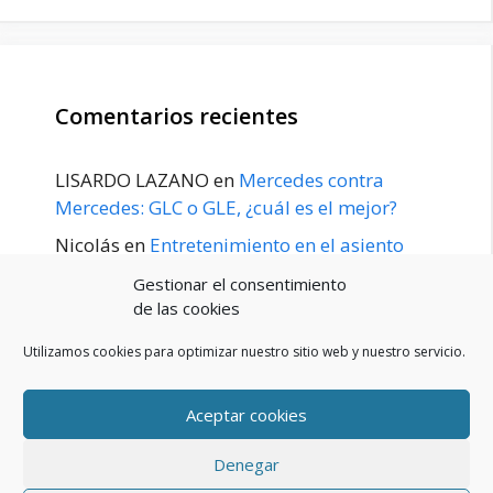
Comentarios recientes
LISARDO LAZANO
en
Mercedes contra
Mercedes: GLC o GLE, ¿cuál es el mejor?
Nicolás
en
Entretenimiento en el asiento
trasero para el GLE / GLS disponible a
Gestionar el consentimiento
principios de 2020
de las cookies
Utilizamos cookies para optimizar nuestro sitio web y nuestro servicio.
Aceptar cookies
POLÍTICA DE PRIVACIDAD
Aviso Legal
Denegar
Política de cookies (UE)
Contacto