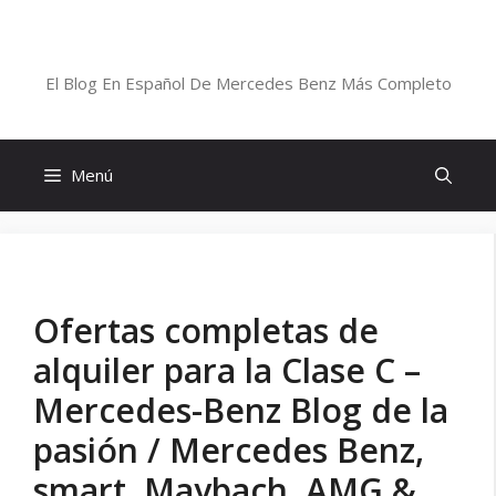
Saltar
al
Blog De Mercedes-Benz En Español
contenido
El Blog En Español De Mercedes Benz Más Completo
Menú
Ofertas completas de
alquiler para la Clase C –
Mercedes-Benz Blog de la
pasión / Mercedes Benz,
smart, Maybach, AMG &