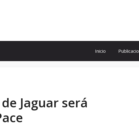
ol
Inicio
Publicaci
 de Jaguar será
Pace