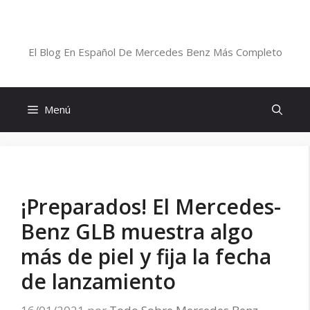
Saltar
al
Blog De Mercedes-Benz En Español
contenido
El Blog En Español De Mercedes Benz Más Completo
Menú
¡Preparados! El Mercedes-
Benz GLB muestra algo
más de piel y fija la fecha
de lanzamiento