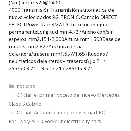
(Nm) a rpm520@1400-
4000TransmisiónTransmisión automática de
nueve velocidades 9G-TRONIC, Cambio DIRECT
SELECTPowertrain4MATIC tracción integral
permanenteLongitud mm4,727Ancho con/sin
espejos mm2,151/2,000Altura mm1,593Base de
ruedas mm2,827Anchura de vía
delantera/trasera mm1,657/1,687Ruedas /
neumáticos delanteros – traseros8 J x 21 /
255/50 R 21 – 9.5 J x 21 / 285/45 R 21
Categorías
noticias
Oficial: el primer boceto del nuevo Mercedes
Clase S Cabrio
Oficial: Actualización para el smart EQ
ForTwo y el EQ ForFour electric city cars