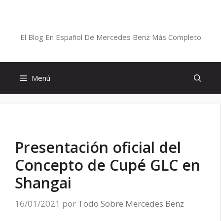
Saltar
al
Blog De Mercedes-Benz En Español
contenido
El Blog En Español De Mercedes Benz Más Completo
Menú
Presentación oficial del
Concepto de Cupé GLC en
Shangai
16/01/2021
por
Todo Sobre Mercedes Benz