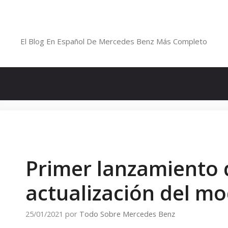
Saltar
al
Blog De Mercedes-Benz En Españ
contenido
El Blog En Español De Mercedes Benz Más Completo
Primer lanzamiento 
actualización del mo
25/01/2021
por
Todo Sobre Mercedes Benz