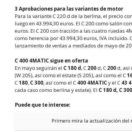
3 Aprobaciones para las variantes de motor
Para la variante C 220 d de la berlina, el precio 
luego en 43.994,30 euros. El C 200 como salón co
euros. El C 200 con tracción a las cuatro ruedas 4
como herencia por 43.994,30 euros, IVA incluido. 
lanzamiento de ventas a mediados de mayo de 201
C 400 4MATIC sigue en oferta
En mayo seguirán el
C 180 d
, C
200
d, C
200
d, así
(W 205), así como el estate (S 205), así como el C
1
C
180
,
C 300
, así como el C
400
4MATIC
y el C
43 
cada caso como berlina y estate). El
C 180 d, C 30
Puede que te interese:
Primero mira la actualización del 