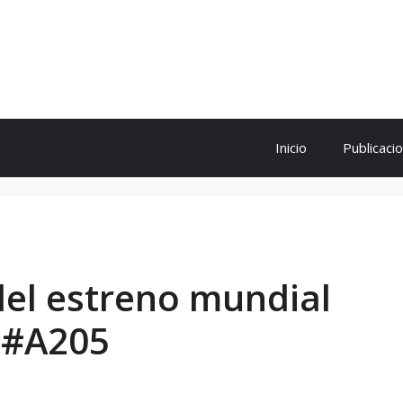
ol
Inicio
Publicaci
el estreno mundial
C #A205