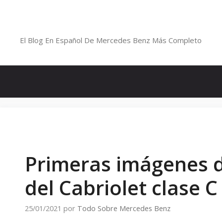
Saltar
al
Blog De Mercedes-Benz En Españ
contenido
El Blog En Español De Mercedes Benz Más Completo
Primeras imágenes d
del Cabriolet clase 
25/01/2021
por
Todo Sobre Mercedes Benz