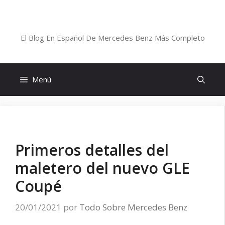
Saltar
al
Blog De Mercedes-Benz En Español
contenido
El Blog En Español De Mercedes Benz Más Completo
Menú
Primeros detalles del
maletero del nuevo GLE
Coupé
20/01/2021
por
Todo Sobre Mercedes Benz