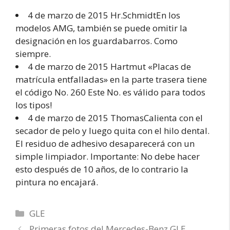
4 de marzo de 2015 Hr.SchmidtEn los
modelos AMG, también se puede omitir la
designación en los guardabarros. Como
siempre.
4 de marzo de 2015 Hartmut «Placas de
matrícula entfalladas» en la parte trasera tiene
el código No. 260 Este No. es válido para todos
los tipos!
4 de marzo de 2015 ThomasCalienta con el
secador de pelo y luego quita con el hilo dental.
El residuo de adhesivo desaparecerá con un
simple limpiador. Importante: No debe hacer
esto después de 10 años, de lo contrario la
pintura no encajará.
Categorías
GLE
Primeras fotos del Mercedes-Benz GLE