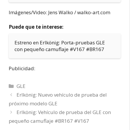
Imágenes/Video: Jens Walko / walko-art.com
Puede que te interese:
Estreno en Erlkönig: Porta-pruebas GLE
con pequeño camuflaje #V167 #BR167
Publicidad:
Categorías
GLE
Erlkönig: Nuevo vehículo de prueba del
próximo modelo GLE
Erlkönig: Vehículo de prueba del GLE con
pequeño camuflaje #BR167 #V167