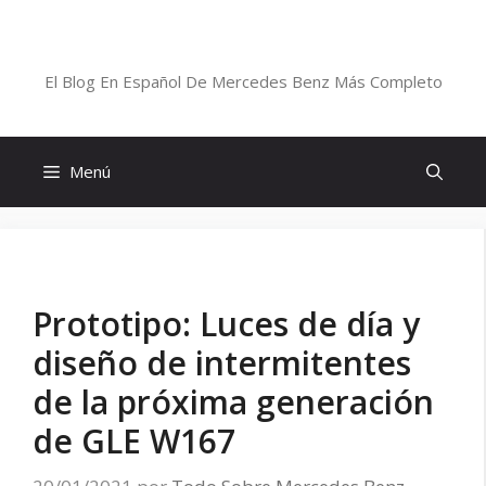
Saltar
al
Blog De Mercedes-Benz En Español
contenido
El Blog En Español De Mercedes Benz Más Completo
Menú
Prototipo: Luces de día y
diseño de intermitentes
de la próxima generación
de GLE W167