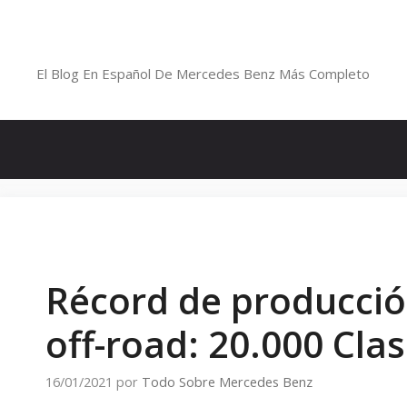
Saltar
al
Blog De Mercedes-Benz En Españ
contenido
El Blog En Español De Mercedes Benz Más Completo
Récord de producció
off-road: 20.000 Cla
16/01/2021
por
Todo Sobre Mercedes Benz