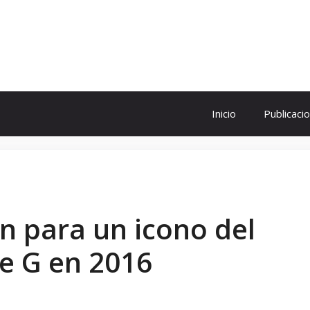
ol
Inicio
Publicaci
n para un icono del
se G en 2016