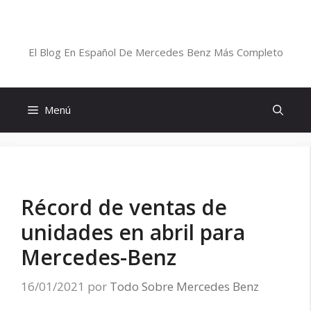
Saltar
al
Blog De Mercedes-Benz En Español
contenido
El Blog En Español De Mercedes Benz Más Completo
Menú
Récord de ventas de
unidades en abril para
Mercedes-Benz
16/01/2021
por
Todo Sobre Mercedes Benz