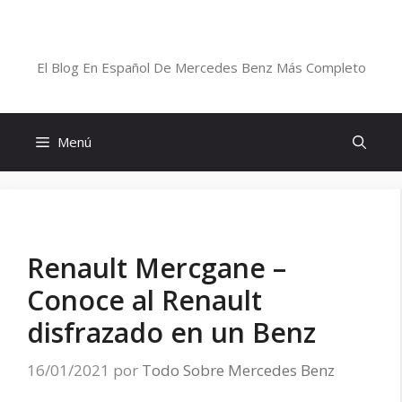
Saltar
al
Blog De Mercedes-Benz En Español
contenido
El Blog En Español De Mercedes Benz Más Completo
Menú
Renault Mercgane –
Conoce al Renault
disfrazado en un Benz
16/01/2021
por
Todo Sobre Mercedes Benz