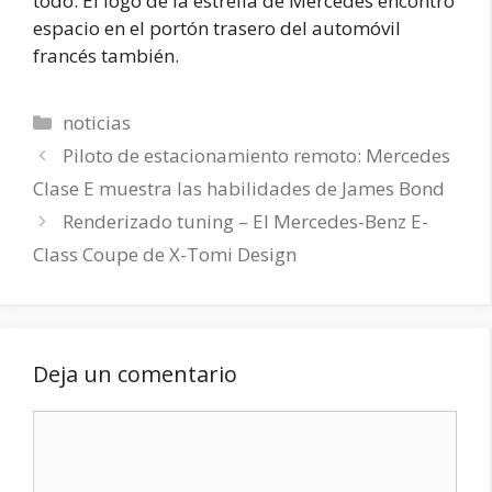
todo. El logo de la estrella de Mercedes encontró
espacio en el portón trasero del automóvil
francés también.
Categorías
noticias
Piloto de estacionamiento remoto: Mercedes
Clase E muestra las habilidades de James Bond
Renderizado tuning – El Mercedes-Benz E-
Class Coupe de X-Tomi Design
Deja un comentario
Comentario