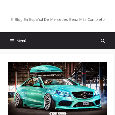
Saltar
al
Blog De Mercedes-Benz En Español
contenido
El Blog En Español De Mercedes Benz Más Completo
Menú