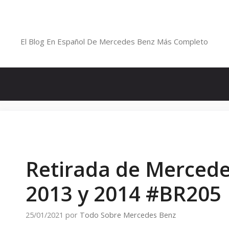
Saltar
al
Blog De Mercedes-Benz En Españ
contenido
El Blog En Español De Mercedes Benz Más Completo
Retirada de Mercede
2013 y 2014 #BR205
25/01/2021
por
Todo Sobre Mercedes Benz