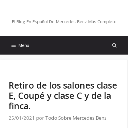
Saltar
al
Blog De Mercedes-Benz En Español
contenido
El Blog En Español De Mercedes Benz Más Completo
Menú
Retiro de los salones clase
E, Coupé y clase C y de la
finca.
25/01/2021
por
Todo Sobre Mercedes Benz