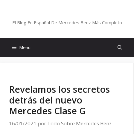
Saltar
al
Blog De Mercedes-Benz En Español
contenido
El Blog En Español De Mercedes Benz Más Completo
Menú
Revelamos los secretos
detrás del nuevo
Mercedes Clase G
16/01/2021
por
Todo Sobre Mercedes Benz