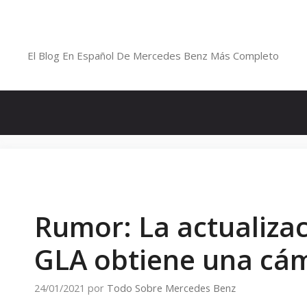
Saltar
al
Blog De Mercedes-Benz En Españ
contenido
El Blog En Español De Mercedes Benz Más Completo
Rumor: La actualizac
GLA obtiene una cá
24/01/2021
por
Todo Sobre Mercedes Benz