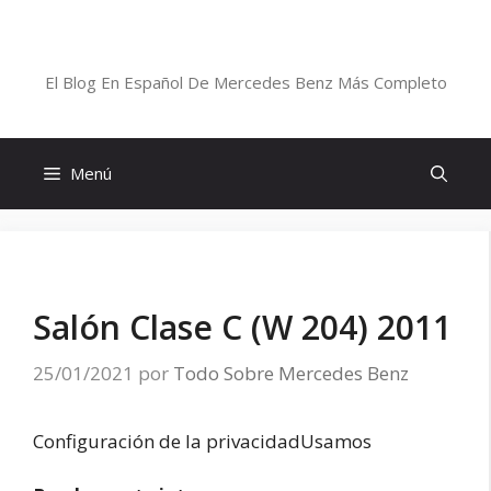
Saltar
al
Blog De Mercedes-Benz En Español
contenido
El Blog En Español De Mercedes Benz Más Completo
Menú
Salón Clase C (W 204) 2011
25/01/2021
por
Todo Sobre Mercedes Benz
Configuración de la privacidadUsamos