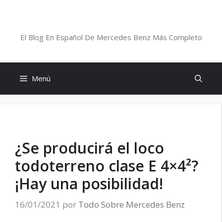
Saltar
al
Blog De Mercedes-Benz En Español
contenido
El Blog En Español De Mercedes Benz Más Completo
Menú
¿Se producirá el loco
todoterreno clase E 4×4²?
¡Hay una posibilidad!
16/01/2021
por
Todo Sobre Mercedes Benz