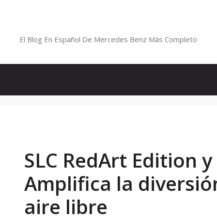
Saltar
al
Blog De Mercedes-Benz En Españ
contenido
El Blog En Español De Mercedes Benz Más Completo
SLC RedArt Edition y
Amplifica la diversió
aire libre