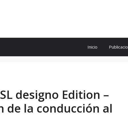
ol
Inicio
Publicaci
 SL designo Edition –
n de la conducción al